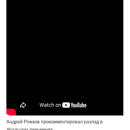
Андрей Рожков прокомментировал разлад в
Уральских пельменях