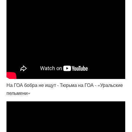
На ГОА бобра не ищут - Тюрьма на ГОА - «Уральские
пельмени»