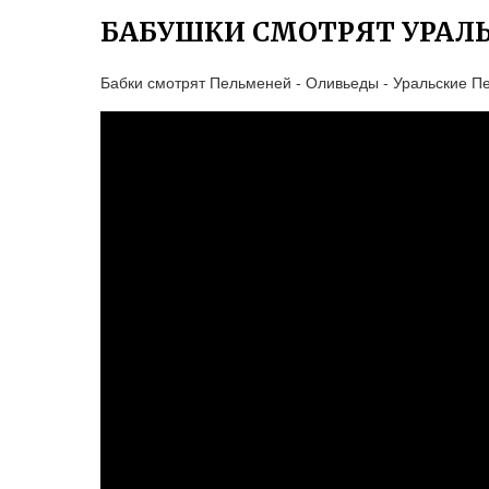
БАБУШКИ СМОТРЯТ УРАЛ
Бабки смотрят Пельменей - Оливьеды - Уральские П