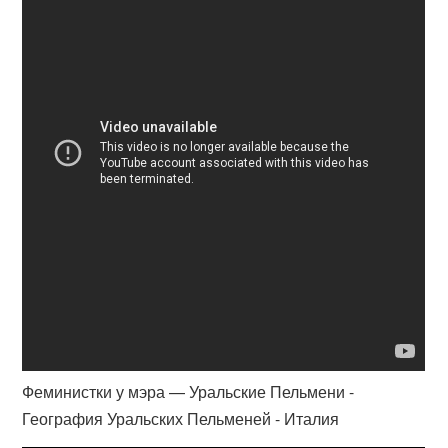
Феминистки у мэра — Уральские Пельмени -
География Уральских Пельменей - Италия