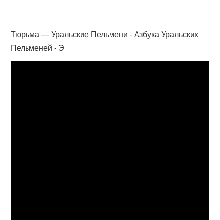
Тюрьма — Уральские Пельмени - Азбука Уральских
Пельменей - Э