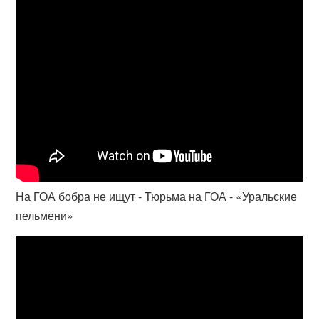
На ГОА бобра не ищут - Тюрьма на ГОА - «Уральские
пельмени»