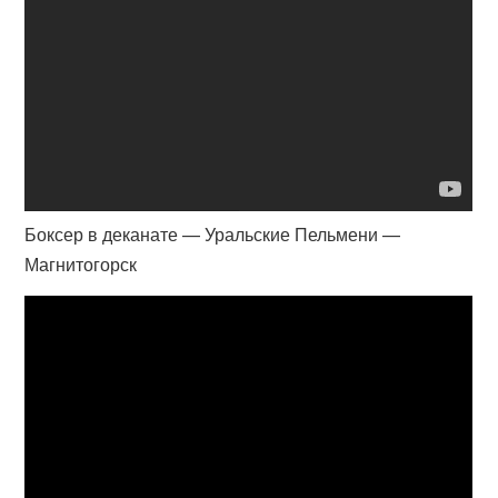
Боксер в деканате — Уральские Пельмени —
Магнитогорск