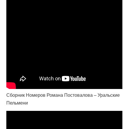
Сборник Номеров Романа Постовалова – Уральские
Пельмени