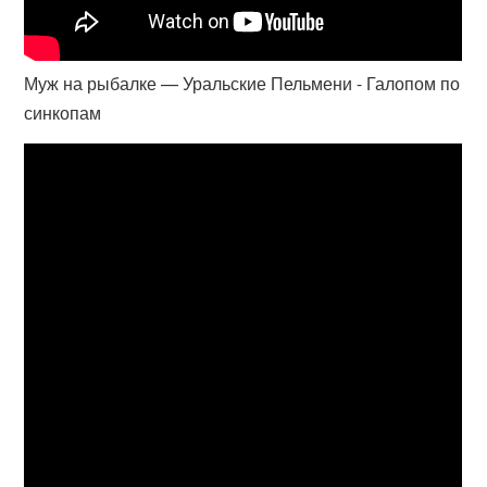
Муж на рыбалке — Уральские Пельмени - Галопом по
синкопам