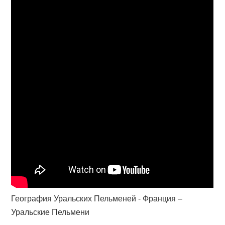
География Уральских Пельменей - Франция –
Уральские Пельмени