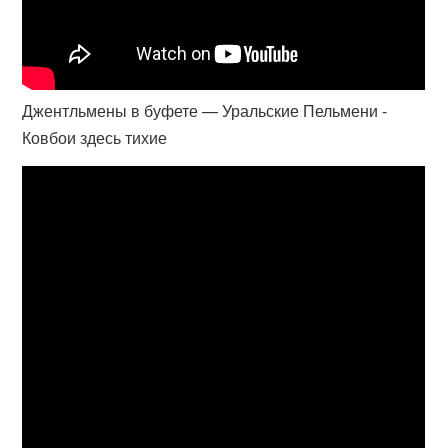
Джентльмены в буфете — Уральские Пельмени -
Ковбои здесь тихие