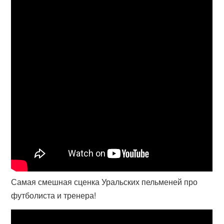
Самая смешная сценка Уральских пельменей про
футболиста и тренера!