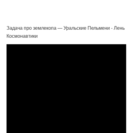
Задача про землекопа — Уральские Пельмени - Лень
Космонавтики