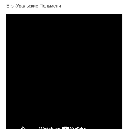
Егэ -Уральские Пельмени