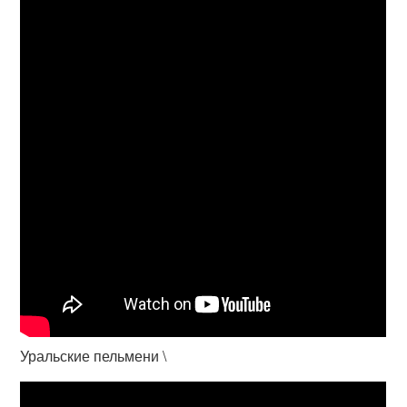
Уральские пельмени \