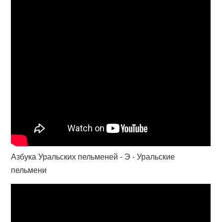
Азбука Уральских пельменей - Э - Уральские
пельмени