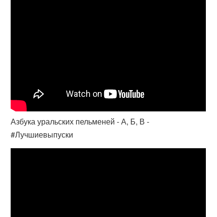
Азбука уральских пельменей - А, Б, В -
#Лучшиевыпуски