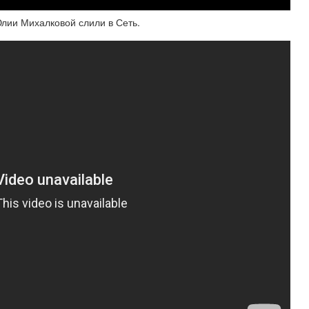
лии Михалковой слили в Сеть.