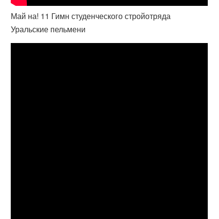
Май на! 11 Гимн студенческого стройотряда
Уральские пельмени