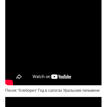
Песня “Хлеборез“ Год в сапогах Уральские пельмени