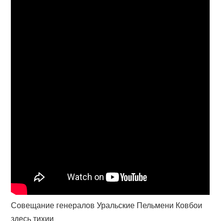
Совещание генералов Уральские Пельмени Ковбои
здесь тихии