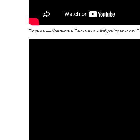
Тюрьма — Уральские Пельмени - Азбука Уральских П