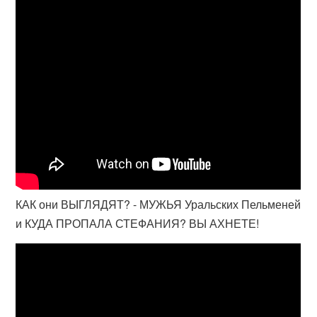
КАК они ВЫГЛЯДЯТ? - МУЖЬЯ Уральских Пельменей
и КУДА ПРОПАЛА СТЕФАНИЯ? ВЫ АХНЕТЕ!