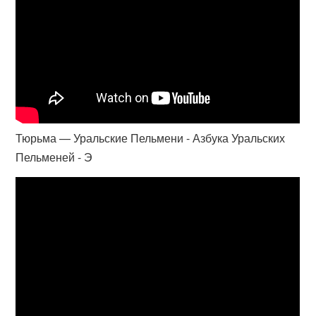
Тюрьма — Уральские Пельмени - Азбука Уральских
Пельменей - Э