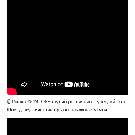
😆Ржака. №74. Обманутый россиянин. Турецкий сын
Шойгу, акустический оргазм, влажные мечты