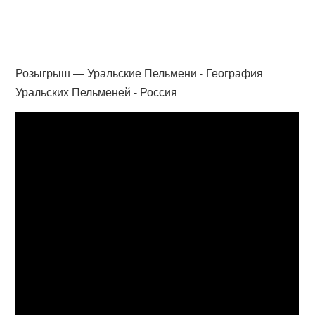
Розыгрыш — Уральские Пельмени - География
Уральских Пельменей - Россия