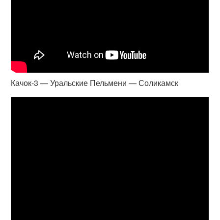
Качок-3 — Уральские Пельмени — Соликамск