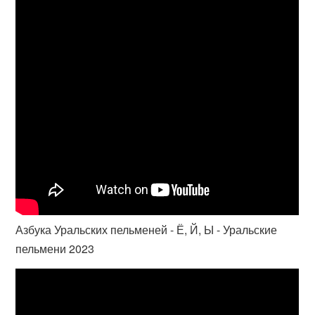
Азбука Уральских пельменей - Ё, Й, Ы - Уральские
пельмени 2023