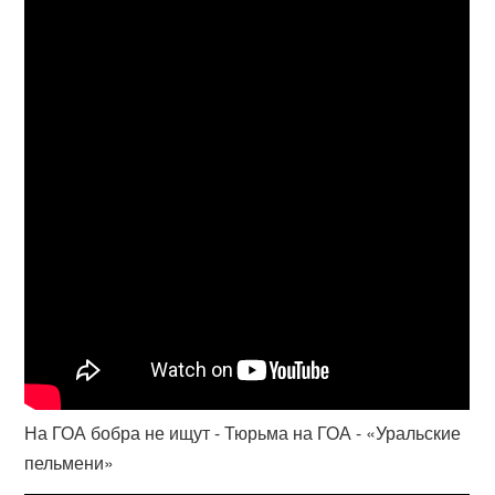
На ГОА бобра не ищут - Тюрьма на ГОА - «Уральские
пельмени»