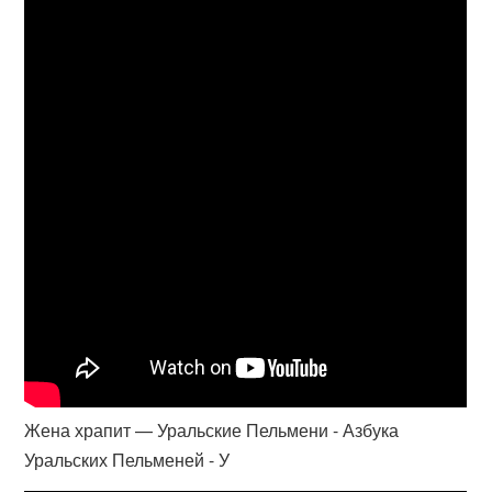
Жена храпит — Уральские Пельмени - Азбука
Уральских Пельменей - У