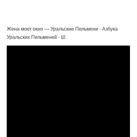
Жена моет окно — Уральские Пельмени - Азбука
Уральских Пельменей - Ш