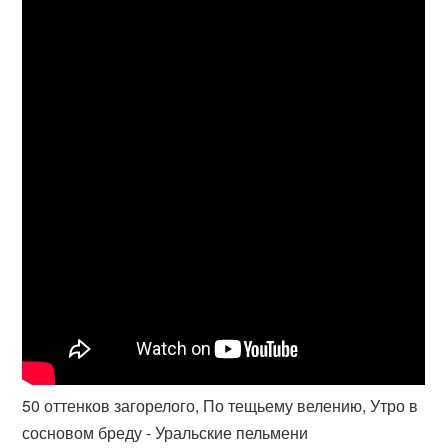
50 оттенков загорелого, По тещьему велению, Утро в
сосновом бреду - Уральские пельмени