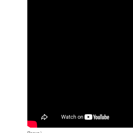
Песня \