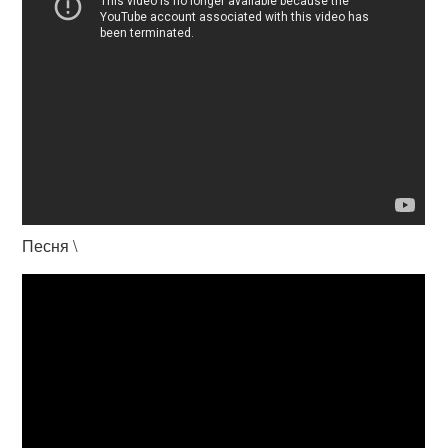
Песня \