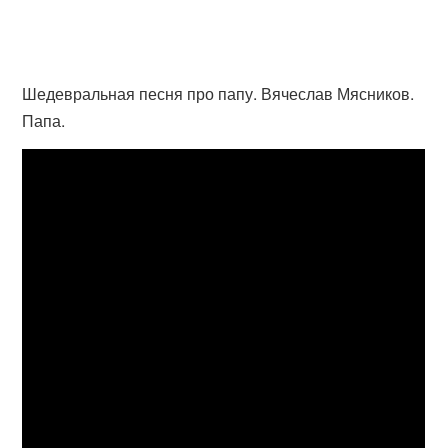
Шедевральная песня про папу. Вячеслав Мясников.
Папа.