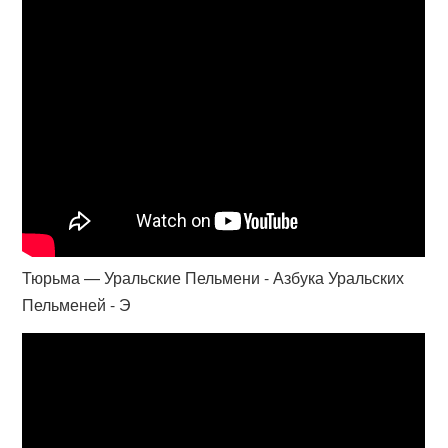
Тюрьма — Уральские Пельмени - Азбука Уральских
Пельменей - Э