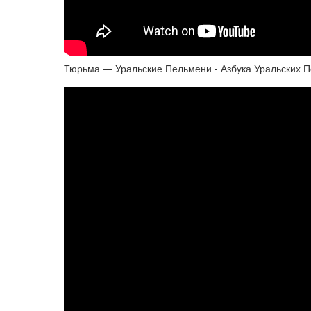
Тюрьма — Уральские Пельмени - Азбука Уральских П