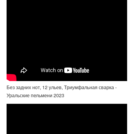
Без задних нот, 12 ульев, Триумфальная сварка -
Уральские пельмени 2023