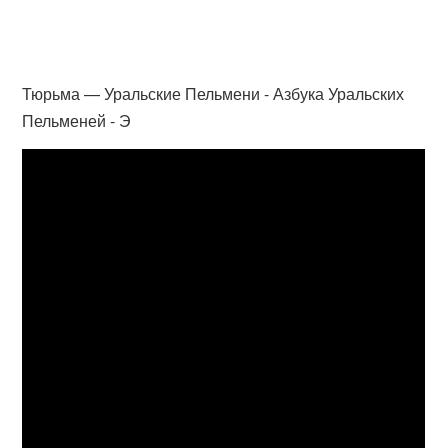
Тюрьма — Уральские Пельмени - Азбука Уральских
Пельменей - Э