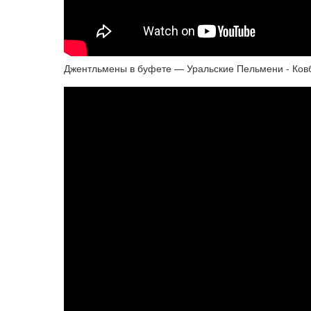
Джентльмены в буфете — Уральские Пельмени - Ковб