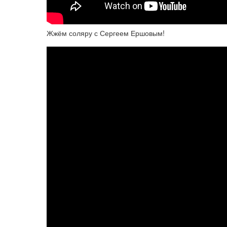
Жжём соляру с Сергеем Ершовым!