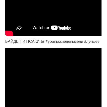
БАЙДЕН И ПСАКИ 😅 #уральскиепельмени #лучшее