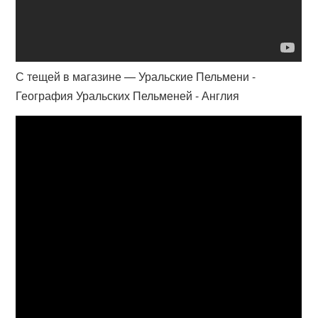
С тещей в магазине — Уральские Пельмени -
География Уральских Пельменей - Англия