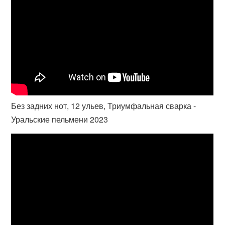
Без задних нот, 12 ульев, Триумфальная сварка -
Уральские пельмени 2023