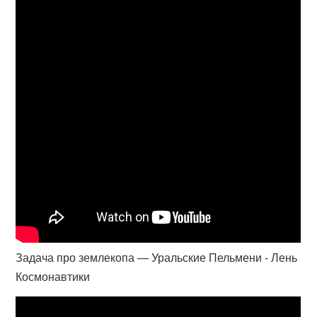
Задача про землекопа — Уральские Пельмени - Лень
Космонавтики