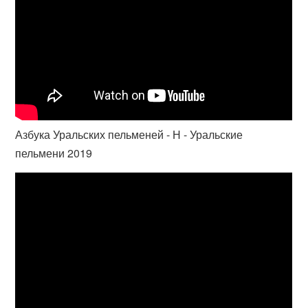
Азбука Уральских пельменей - Н - Уральские
пельмени 2019