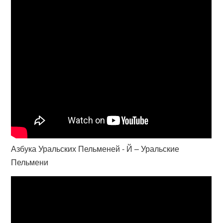
Азбука Уральских Пельменей - Й – Уральские
Пельмени