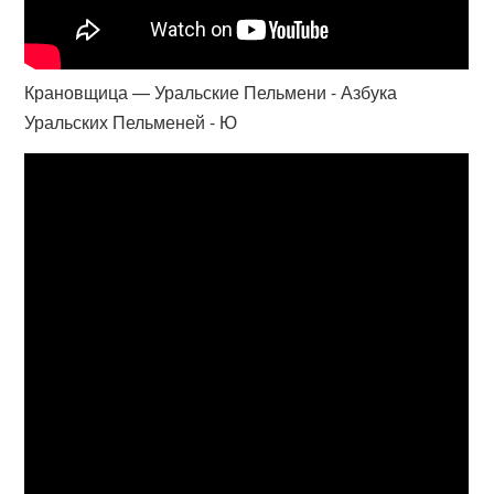
Крановщица — Уральские Пельмени - Азбука
Уральских Пельменей - Ю