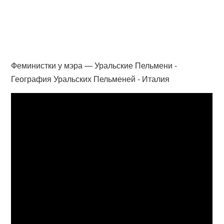
Феминистки у мэра — Уральские Пельмени -
География Уральских Пельменей - Италия