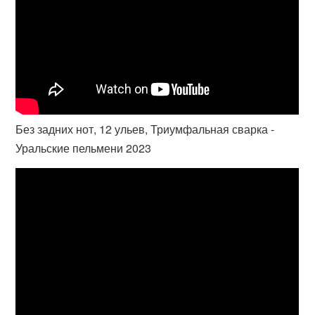
Без задних нот, 12 ульев, Триумфальная сварка -
Уральские пельмени 2023