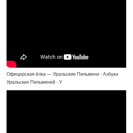
Офицерская ёлка — Уральские Пельмени - Азбука
Уральских Пельменей - У