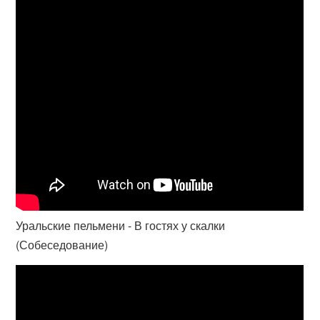
Уральские пельмени - В гостях у скалки
(Собеседование)