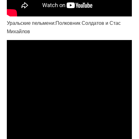
Уральские пельмени:Полковник Солдатов и Стас
Михайлов