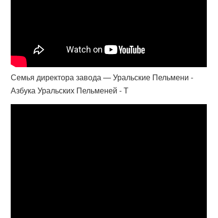
Семья директора завода — Уральские Пельмени -
Азбука Уральских Пельменей - Т