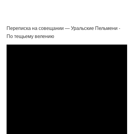
Переписка на совещании — Уральские Пельмени -
По тещьему велению