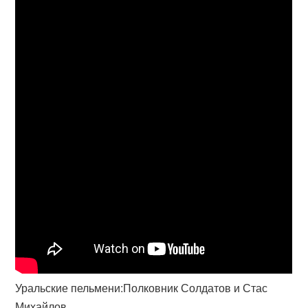
Уральские пельмени:Полковник Солдатов и Стас
Михайлов