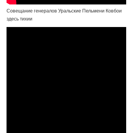
Совещание генералов Уральские Пельмени Ковбои
здесь тихии