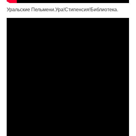
Уральские Пельмени.Ура!Стипенсия!Библиотека.