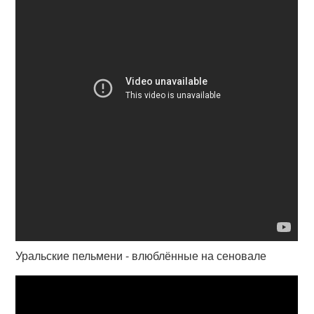
Уральские пельмени - влюблённые на сеновале