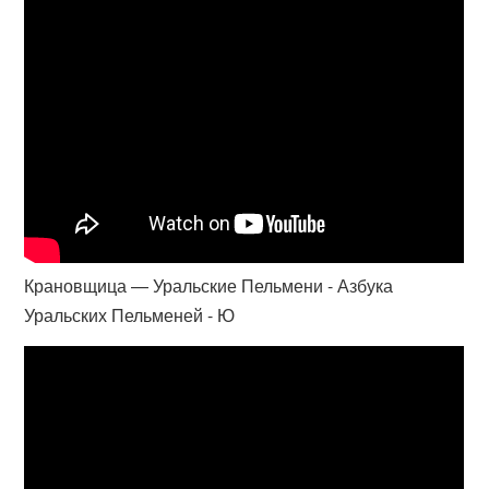
Крановщица — Уральские Пельмени - Азбука
Уральских Пельменей - Ю