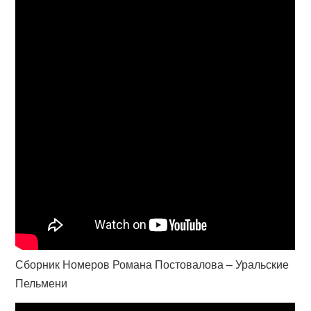
Сборник Номеров Романа Постовалова – Уральские
Пельмени