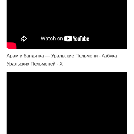
Арам и бандитка — Уральские Пельмени - Азбука
Уральских Пельменей - Х