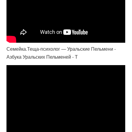
Семейка.Теща-психолог — Уральские Пельмени -
Азбука Уральских Пельменей - Т