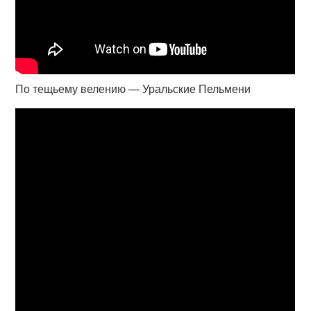
По тещьему велению — Уральские Пельмени