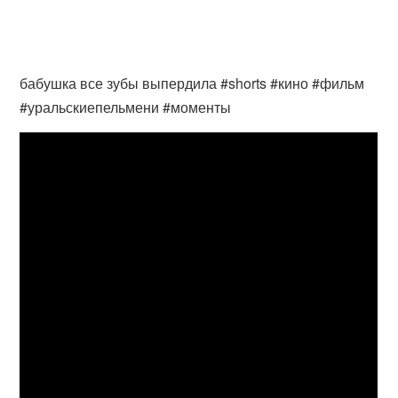
бабушка все зубы выпердила #shorts #кино #фильм
#уральскиепельмени #моменты