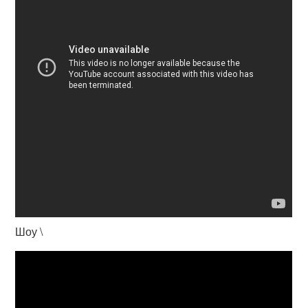
Шоу \