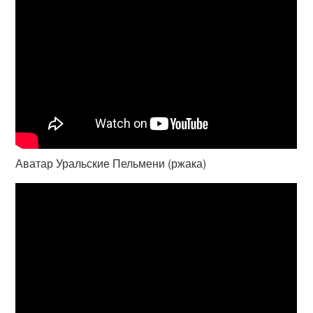
Аватар Уральские Пельмени (ржака)