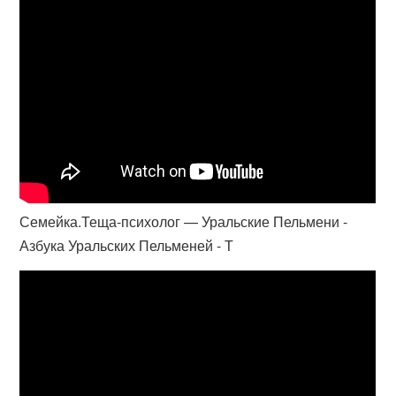
Семейка.Теща-психолог — Уральские Пельмени -
Азбука Уральских Пельменей - Т