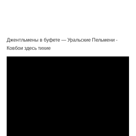
Джентльмены в буфете — Уральские Пельмени -
Ковбои здесь тихие