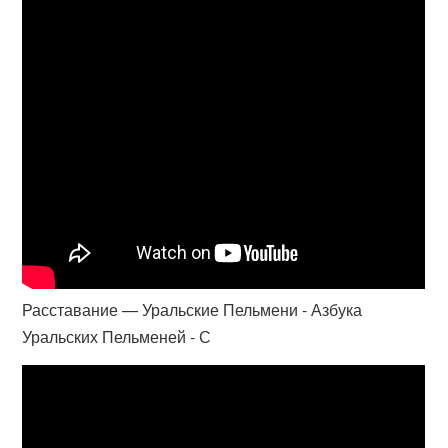
Расставание — Уральские Пельмени - Азбука
Уральских Пельменей - С