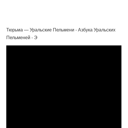
Тюрьма — Уральские Пельмени - Азбука Уральских
Пельменей - Э