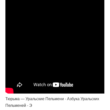
Тюрьма — Уральские Пельмени - Азбука Уральских
Пельменей - Э