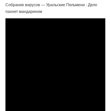
Собрание вирусов — Уральские Пельмени - Дело
пахнет мандарином