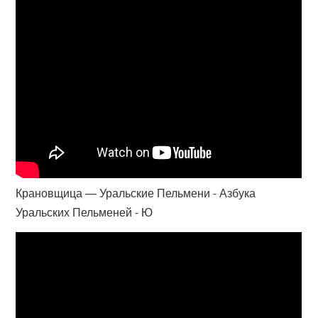
Крановщица — Уральские Пельмени - Азбука
Уральских Пельменей - Ю