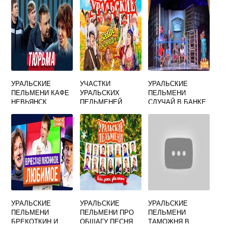
УРАЛЬСКИЕ
УЧАСТКИ
УРАЛЬСКИЕ
ПЕЛЬМЕНИ КАФЕ
УРАЛЬСКИХ
ПЕЛЬМЕНИ
НЕВЬЯНСК
ПЕЛЬМЕНЕЙ
СЛУЧАЙ В БАНКЕ
УРАЛЬСКИЕ
УРАЛЬСКИЕ
УРАЛЬСКИЕ
ПЕЛЬМЕНИ
ПЕЛЬМЕНИ ПРО
ПЕЛЬМЕНИ
БРЕКОТКИН И
ОБЩАГУ ПЕСНЯ
ТАМОЖНЯ В