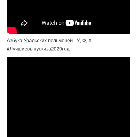
Азбука Уральских пельменей - У, Ф, Х -
#Лучшиевыпускиза2020год