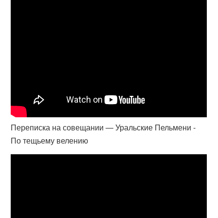
Переписка на совещании — Уральские Пельмени -
По тещьему велению