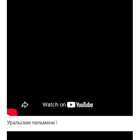
Уральские пельмени \