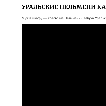
УРАЛЬСКИЕ ПЕЛЬМЕНИ К
Муж в шкафу — Уральские Пельмени - Азбука Уральс