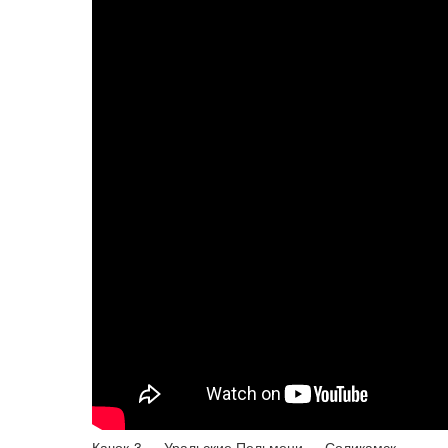
Качок-3 — Уральские Пельмени — Соликамск