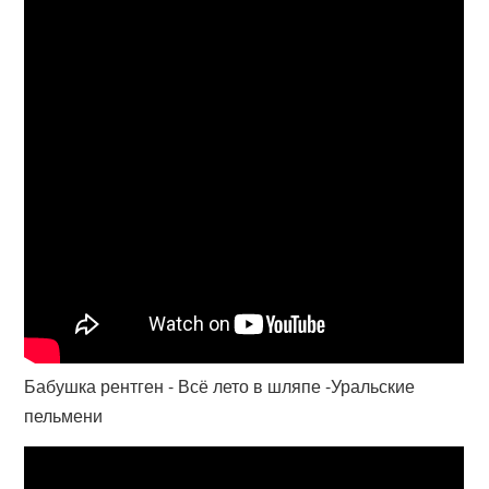
Бабушка рентген - Всё лето в шляпе -Уральские
пельмени