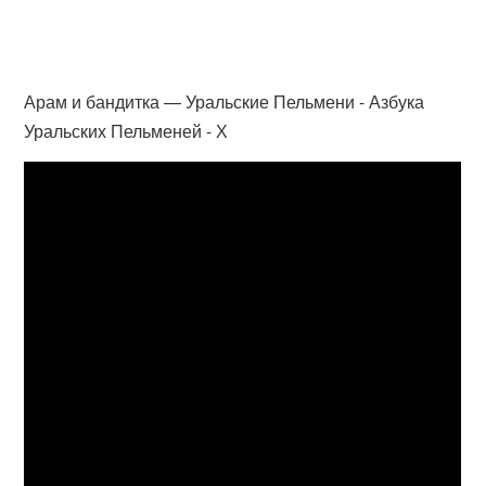
Арам и бандитка — Уральские Пельмени - Азбука
Уральских Пельменей - Х