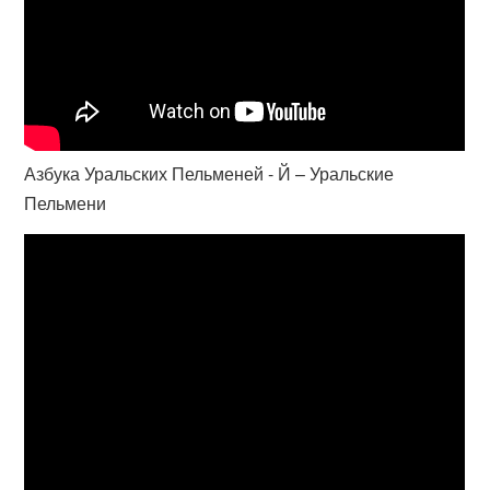
Азбука Уральских Пельменей - Й – Уральские
Пельмени