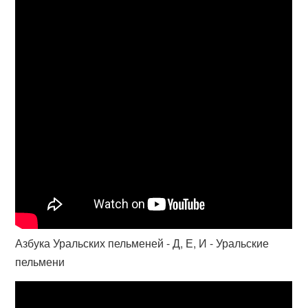
Азбука Уральских пельменей - Д, Е, И - Уральские
пельмени