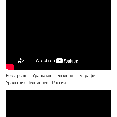
Розыгрыш — Уральские Пельмени - География
Уральских Пельменей - Россия