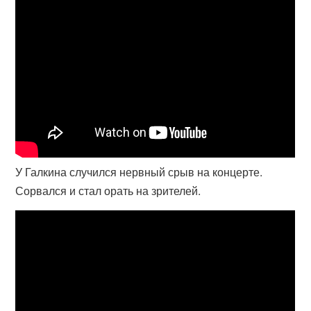
У Галкина случился нервный срыв на концерте.
Сорвался и стал орать на зрителей.