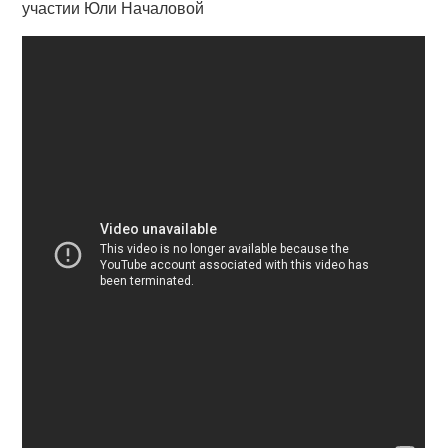
участии Юли Началовой