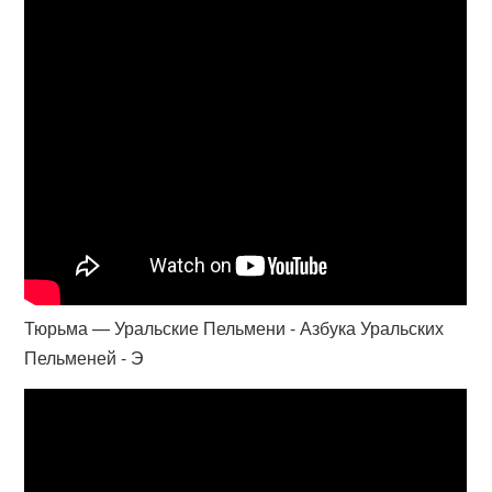
Тюрьма — Уральские Пельмени - Азбука Уральских
Пельменей - Э