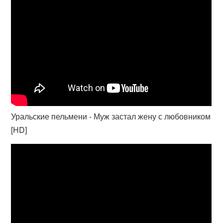
Уральские пельмени - Муж застал жену с любовником
[HD]